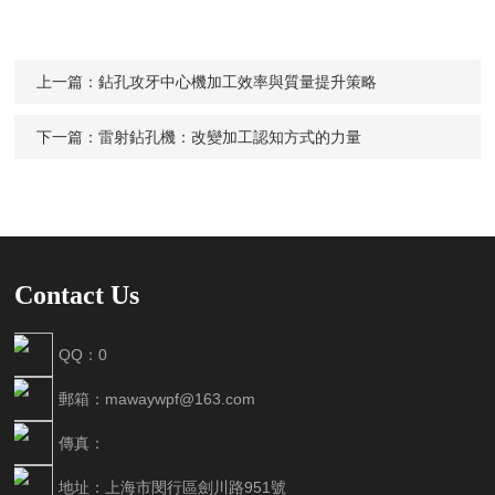
上一篇：
鉆孔攻牙中心機加工效率與質量提升策略
下一篇：
雷射鉆孔機：改變加工認知方式的力量
Contact Us
QQ：0
郵箱：mawaywpf@163.com
傳真：
地址：上海市閔行區劍川路951號